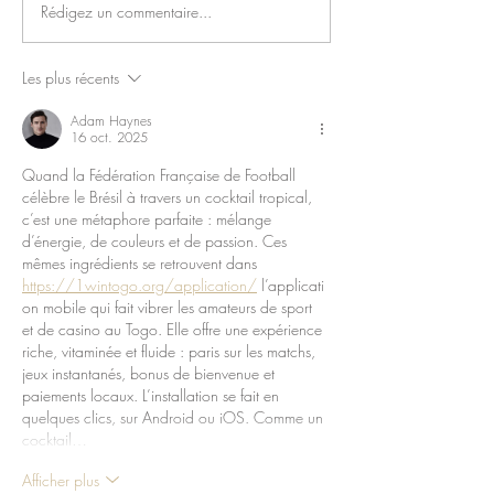
Rédigez un commentaire...
Les plus récents
Adam Haynes
16 oct. 2025
Quand la Fédération Française de Football 
célèbre le Brésil à travers un cocktail tropical, 
c’est une métaphore parfaite : mélange 
d’énergie, de couleurs et de passion. Ces 
mêmes ingrédients se retrouvent dans 
https://1wintogo.org/application/
 l’applicati
on mobile qui fait vibrer les amateurs de sport 
et de casino au Togo. Elle offre une expérience 
riche, vitaminée et fluide : paris sur les matchs, 
jeux instantanés, bonus de bienvenue et 
paiements locaux. L’installation se fait en 
quelques clics, sur Android ou iOS. Comme un 
cocktail…
Afficher plus