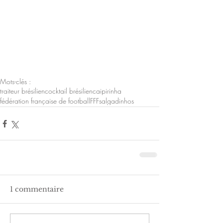
Mots-clés :
traiteur brésilien
cocktail brésilien
caipirinha
fédération française de football
FFF
salgadinhos
1 commentaire