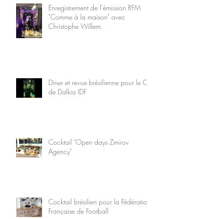
Enregistrement de l'émission RFM
"Comme à la maison" avec
Christophe Willem.
Diner et revue brésilienne pour le CE
de Dalkia IDF
Cocktail "Open days Zmirov
Agency"
Cocktail brésilien pour la Fédération
Française de Football