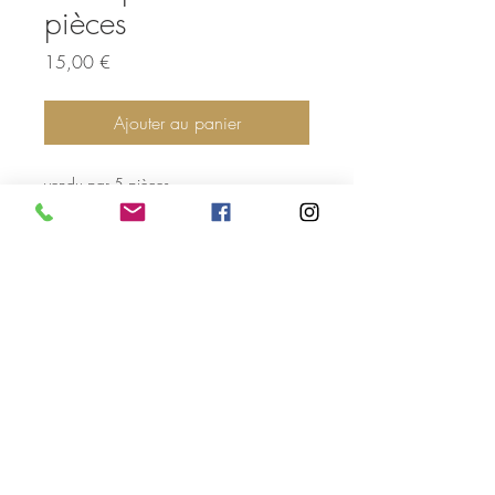
pièces
Prix
15,00 €
Ajouter au panier
vendu par 5 pièces
Suivez nous sur Facebook & Instagram
Les délices de fa
Les Délices de FA
Traiteur brésilien à Paris depuis 2005