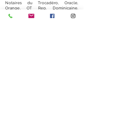
Notaires du Trocadéro, Oracle,
Orange, OT Rep. Dominicaine,
Panhard Groupe, OMD Group, Pages
Jaunes, Pema Group, Peugeot, Price
Minister, Publicis Vivaki, RioTour
Convention Bureau, Roxel France,
Salon Nautique de Paris Saint-
Gobain, Sequano, Snef, Spie Grands
Projets, Procigar, SNCF, Symantec
Norton, SwissLife Banque, Sunny
Delight, Tam Airlines Brésil, Tara
Jarmon, TF1, Teddy Riner, Trilogos
Brasil, Tupperware, Vachon, Viséo
Group, Voyages Unis, Winamax,
Wunderman, Yves Saint Laurent …
Les Délices de FA
remercient les
entreprises et les
nombreux particuliers